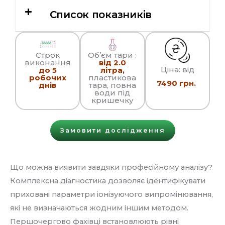
Список показників
Строк
Об’єм тари :
виконання
від 2.0
Ціна: від
до 5
літра,
робочих
пластикова
7490 грн.
днів
тара, повна
води під
кришечку
Замовити дослідження
Що можна виявити завдяки професійному аналізу?
Комплексна діагностика дозволяє ідентифікувати
приховані параметри іонізуючого випромінювання,
які не визначаються жодним іншим методом.
Першочергово фахівці встановлюють рівні