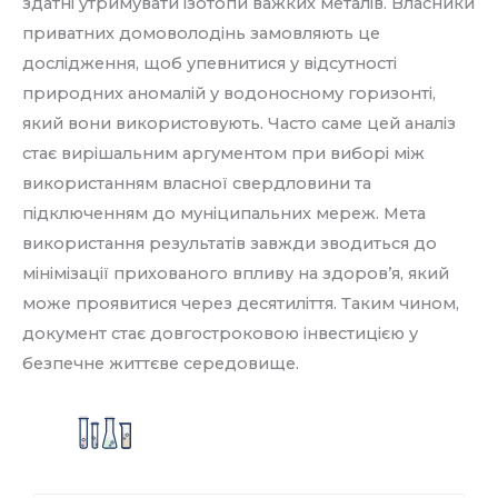
здатні утримувати ізотопи важких металів. Власники
приватних домоволодінь замовляють це
дослідження, щоб упевнитися у відсутності
природних аномалій у водоносному горизонті,
який вони використовують. Часто саме цей аналіз
стає вирішальним аргументом при виборі між
використанням власної свердловини та
підключенням до муніципальних мереж. Мета
використання результатів завжди зводиться до
мінімізації прихованого впливу на здоров’я, який
може проявитися через десятиліття. Таким чином,
документ стає довгостроковою інвестицією у
безпечне життєве середовище.
Радіоційний паспорт води