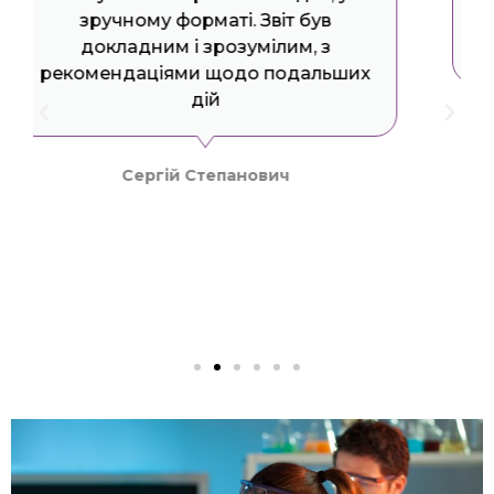
галузі комплексних лабораторних
досліджень об'єктів довкілля.
Олена