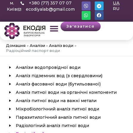
V
W
T
F
м.
+380 (77) 357 07 07
UA
Перейти
i
h
e
a
RU
Київ
ecodiyalab@gmail.com
b
a
l
c
до
e
t
e
e
вмісту
r
s
g
b
a
r
o
Зв'язатися
p
a
o
p
m
k
Домашня
Аналізи
Аналіз води
Радіоційний паспорт води
Аналізи водопровідної води
Аналіз підземних вод (з свердловини)
Аналіз фасованої води (бутильованої)
Аналіз питної води на органічні компоненти
Аналіз питної води на важкі метали
Мікробіологічний аналіз питної води
Паразитилогічний аналіз питної води
Радіологіний аналіз питної води