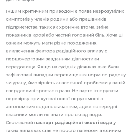
Іншим критичним приводом є поява незрозумілих
симптомів у членів родини або працівників
підприємства, таких як хронічна втома, зміна
показників крові або частий головний біль. Хоча ці
ознаки можуть мати різне походження,
виключення фактора радіаційного впливу є
першочерговим завданням діагностики
середовища. Якщо на сусідніх ділянках вже були
зафіксовані випадки перевищення норм по радону
чи урану, ймовірність аналогічної проблеми у вашій
свердловині зростає в рази. Не варто ігнорувати
перевірку при купівлі нової нерухомості з
автономним водопостачанням, адже попередні
власники могли не знати про склад води.
Своєчасний
паспорт радіаційної якості води
у
таких випадках стає не просто папером, а єдиним