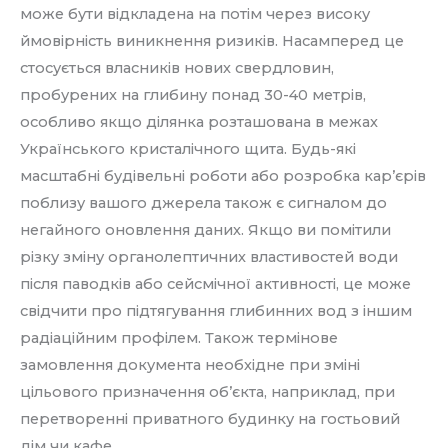
може бути відкладена на потім через високу
ймовірність виникнення ризиків. Насамперед це
стосується власників нових свердловин,
пробурених на глибину понад 30-40 метрів,
особливо якщо ділянка розташована в межах
Українського кристалічного щита. Будь-які
масштабні будівельні роботи або розробка кар’єрів
поблизу вашого джерела також є сигналом до
негайного оновлення даних. Якщо ви помітили
різку зміну органолептичних властивостей води
після паводків або сейсмічної активності, це може
свідчити про підтягування глибинних вод з іншим
радіаційним профілем. Також термінове
замовлення документа необхідне при зміні
цільового призначення об’єкта, наприклад, при
перетворенні приватного будинку на гостьовий
дім чи кафе.