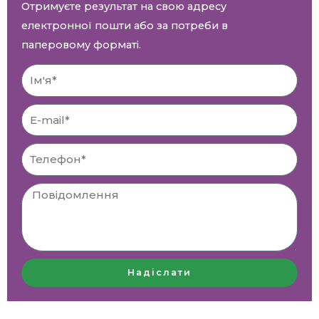
Отримуєте результат на свою адресу
електронної пошти або за потреби в
паперовому форматі.
І
м
'
E
я
-
m
Т
a
е
i
л
l
е
ф
о
н
Надіслати