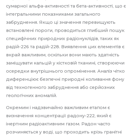
сумарної альфа-активності та бета-активності, що є
інтегральними показниками загального
забруднення. Якщо ці значення перевищують
встановлені пороги, проводиться глибший пошук
специфічних природних радіонуклідів, таких як
радій-226 та радій-228. Виявлення цих елементів є
вкрай важливим, оскільки вони мають здатність
заміщувати кальцій у кістковій тканині, створюючи
осередки внутрішнього опромінення. Аналіз чітко
диференціює безпечні природні коливання фону
від техногенного забруднення або серйозних
геологічних аномалій.
Окремим і надзвичайно важливим етапом є
визначення концентрації радону-222, який є
інертним радіоактивним газом. Радон часто
розчиняється у воді, що проходить крізь гранітні