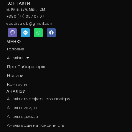
КОНТАКТИ
м. Київ, вул. Мрії, 12М
+380 (77) 357 07 07
ecodiyalab@gmail.com
V
T
W
F
i
e
h
a
b
l
a
c
e
e
t
e
МЕНЮ
r
g
s
b
Головна
r
a
o
a
p
o
Аналізи
m
p
k
Про Лабораторію
Новини
Контакти
АНАЛІЗИ
Аналіз атмосферного повітря
Аналіз викидів
Аналіз відходів
Аналіз води на токсичність