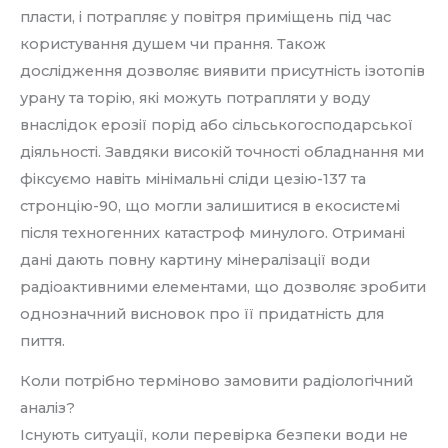
пласти, і потрапляє у повітря приміщень під час
користування душем чи прання. Також
дослідження дозволяє виявити присутність ізотопів
урану та торію, які можуть потрапляти у воду
внаслідок ерозії порід або сільськогосподарської
діяльності. Завдяки високій точності обладнання ми
фіксуємо навіть мінімальні сліди цезію-137 та
стронцію-90, що могли залишитися в екосистемі
після техногенних катастроф минулого. Отримані
дані дають повну картину мінералізації води
радіоактивними елементами, що дозволяє зробити
однозначний висновок про її придатність для
пиття.
Коли потрібно терміново замовити радіологічний
аналіз?
Існують ситуації, коли перевірка безпеки води не