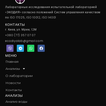
Лабораторные исследования испытательной лабораторией
«ЭКОДИЯ» согласно положений Систем управления качеством
по ISO 17025, ISO 10012, ISO 14001
КОНТАКТЫ
г. Киев, ул. Мрии, 12М
+380 (77) 357 07 07
ecodiyalab@gmail.com
V
T
W
F
i
e
h
a
b
l
a
c
e
e
t
e
МЕНЮ
r
g
s
b
Главная
r
a
o
a
p
o
Анализы
m
p
k
О лаборатории
Новости
Контакты
АНАЛИЗЫ
Анализ воды