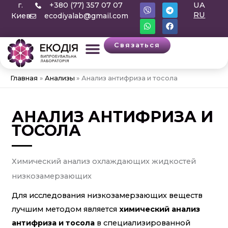
V
W
T
F
г.
+380 (77) 357 07 07
UA
Перейти
i
h
e
a
RU
Киев
ecodiyalab@gmail.com
b
a
l
c
к
e
t
e
e
содержимому
r
s
g
b
a
r
o
Связаться
p
a
o
p
m
k
Главная
Анализы
Анализ антифриза и тосола
АНАЛИЗ АНТИФРИЗА И
ТОСОЛА
Химический анализ охлаждающих жидкостей
низкозамерзающих
Для исследования низкозамерзающих веществ
лучшим методом является
химический анализ
антифриза и тосола
в специализированной